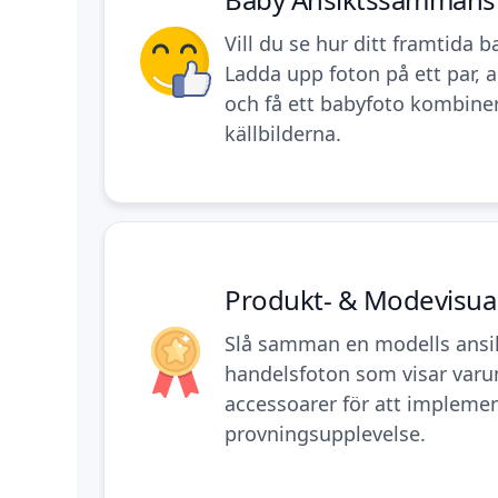
Vill du se hur ditt framtida b
Ladda upp foton på ett par, 
och få ett babyfoto kombiner
källbilderna.
Produkt- & Modevisual
Slå samman en modells ansi
handelsfoton som visar varu
accessoarer för att implemen
provningsupplevelse.