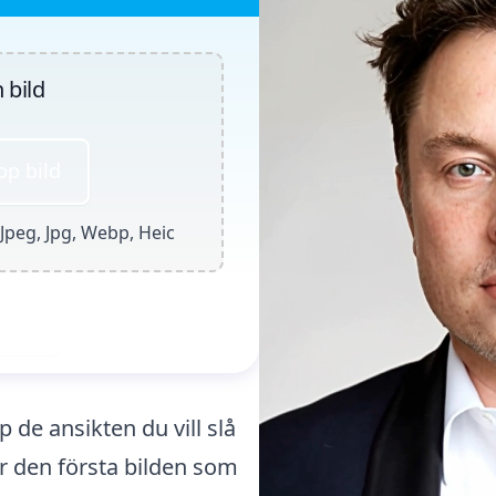
 bild
pp bild
 Jpeg, Jpg, Webp, Heic
 nu
p de ansikten du vill slå
 den första bilden som