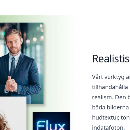
generera
ett spädbarn med dessa
ansiktsdrag.
Realisti
Vårt verktyg a
tillhandahålla
realism. Den b
båda bilderna 
hudtextur, ton
indatafoton.