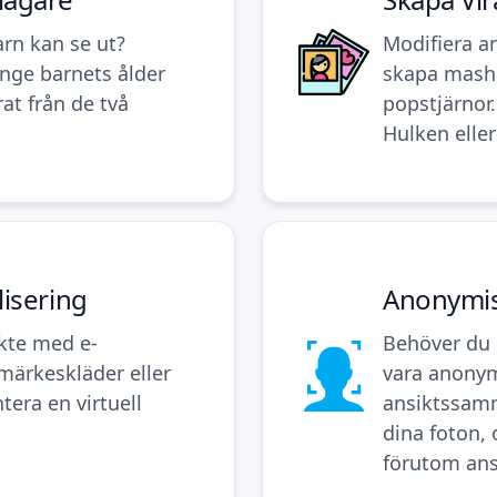
arn kan se ut?
Modifiera a
ange barnets ålder
skapa mashu
at från de två
popstjärnor
Hulken eller
isering
Anonymis
kte med e-
Behöver du e
märkeskläder eller
vara anony
tera en virtuell
ansiktssamm
dina foton, 
förutom ans