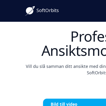
SoftOrbits
Profe
Ansiktsm
Vill du slå samman ditt ansikte med din 
SoftOrbit
Bild till video