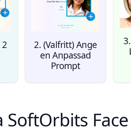
3
 2
2. (Valfritt) Ange
en Anpassad
Prompt
ja SoftOrbits Fac