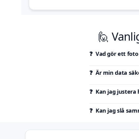
🙋 Vanli
❓ Vad gör ett foto
❓ Är min data säke
❓ Kan jag justera
❓ Kan jag slå samm