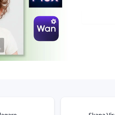
Ladda up
lagare
Skapa Vir