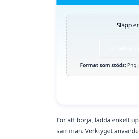
Släpp en
Ladda u
Format som stöds
: Png,
Generera
För att börja, ladda enkelt up
samman. Verktyget använder