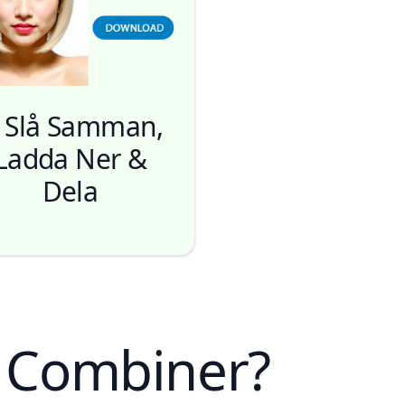
. Slå Samman,
Ladda Ner &
Dela
e Combiner?
Generera