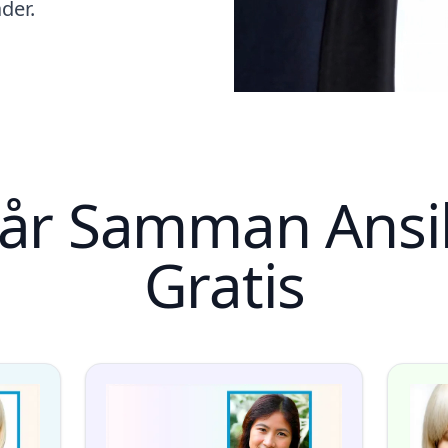
der.
år Samman Ansi
Gratis