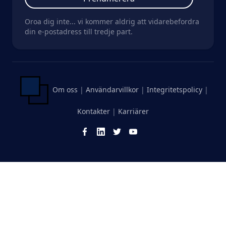
Oroa dig inte... vi kommer aldrig att vidarebefordra
din e-postadress till tredje part.
Om oss
|
Användarvillkor
|
Integritetspolicy
|
Kontakter
|
Karriärer