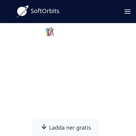
SoftOrbits
Sketch Drawer
Konvertera foton till
linjekonstteckningar med AI!
Vill du se dina foton förvandlade till
smakfull linjekonst? Vårt AI-drivna
onlineverktyg gör det åt dig på några
sekunder!
Ladda ner gratis