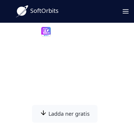
SoftOrbits
Photo Retoucher
Den bästa bildkonverteraren
från låg kvalitet till hög
kvalitet HD (gratis online &
programnedladdning)
Ladda ner gratis