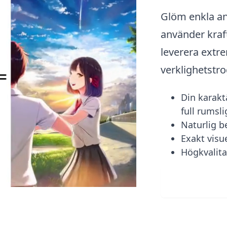
Glöm enkla an
använder kraf
leverera extr
verklighetstro
Din karakt
full rumsl
Naturlig b
Exakt visu
Högkvalita
Ladda up