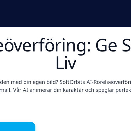
eöverföring: Ge S
Liv
a den med din egen bild? SoftOrbits AI-Rörelseöverför
mall. Vår AI animerar din karaktär och speglar perfekt