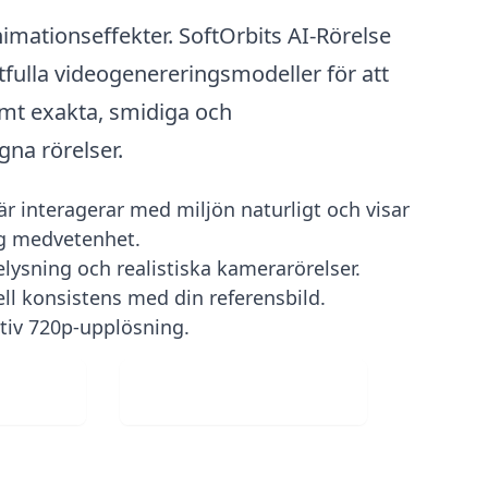
imationseffekter. SoftOrbits AI-Rörelse
tfulla videogenereringsmodeller för att
emt exakta, smidiga och
gna rörelser.
är interagerar med miljön naturligt och visar
ig medvetenhet.
elysning och realistiska kamerarörelser.
ell konsistens med din referensbild.
tiv 720p-upplösning.
p bild
Ladda ner gratis