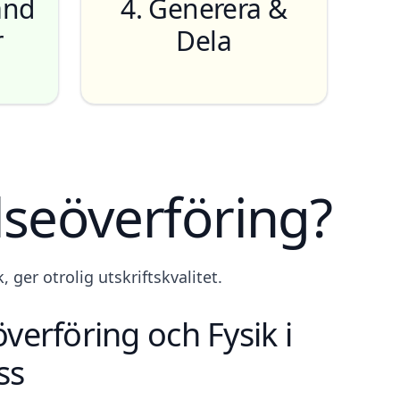
vänd
4. Generera &
r
Dela
elseöverföring?
ger otrolig utskriftskvalitet.
verföring och Fysik i
ss