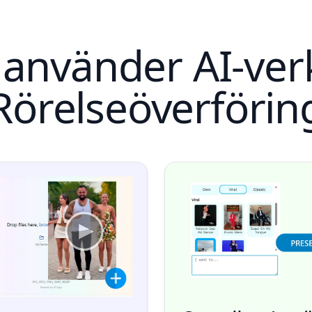
använder AI-verk
Rörelseöverförin