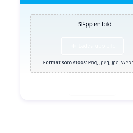
Släpp en bild
Ladda upp bild
Format som stöds
: Png, Jpeg, Jpg, Web
Generera nu