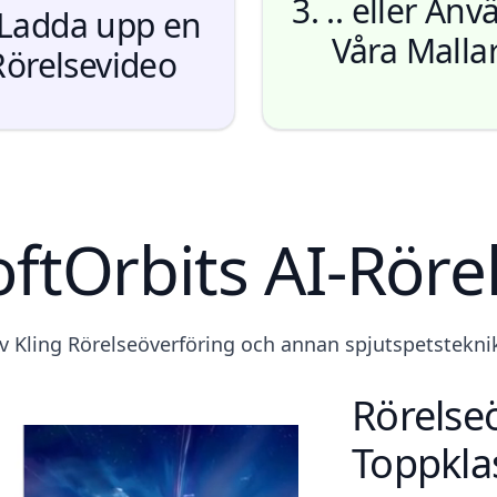
3. .. eller An
 Ladda upp en
Våra Malla
Rörelsevideo
oftOrbits AI-Rör
v Kling Rörelseöverföring och annan spjutspetsteknik, 
Rörelseö
Toppkla