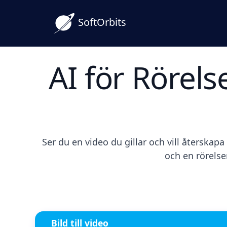
SoftOrbits
AI för Rörels
Ser du en video du gillar och vill återskap
och en rörelse
Bild till video