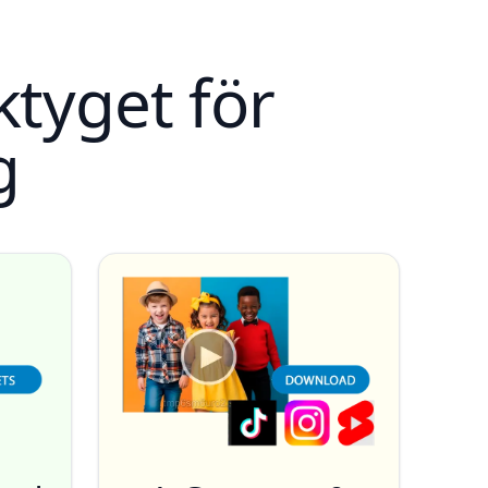
tyget för
g