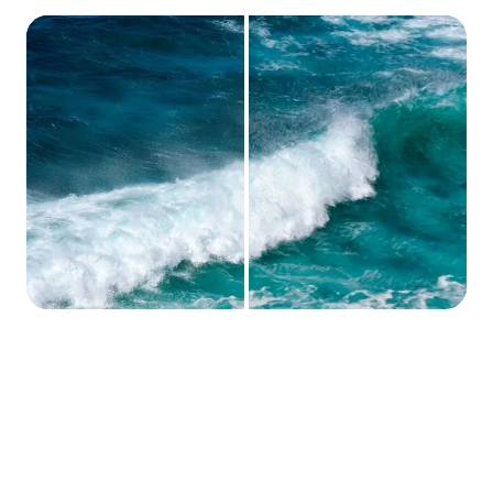
#Sätt #1: Omvandla dina foton
till fantastiska oljemålningar