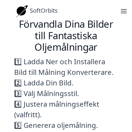
SoftOrbits
Förvandla Dina Bilder
till Fantastiska
Oljemålningar
1️⃣ Ladda Ner och Installera
Bild till Målning Konverterare.
2️⃣ Ladda Din Bild.
3️⃣ Välj Målningsstil.
4️⃣ Justera målningseffekt
(valfritt).
5️⃣ Generera oljemålning.